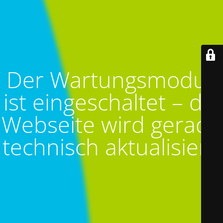
Der Wartungsmodus
ist eingeschaltet – die
Webseite wird gerade
technisch aktualisiert!